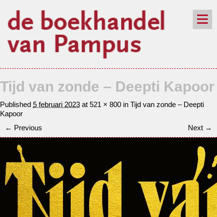
de winkel
assortiment
aanraders
contact
Tijd van zonde – Deepti Kapoor
nieuwsbrief
Published
5 februari 2023
at
521 × 800
in
Tijd van zonde – Deepti
Kapoor
← Previous
Next →