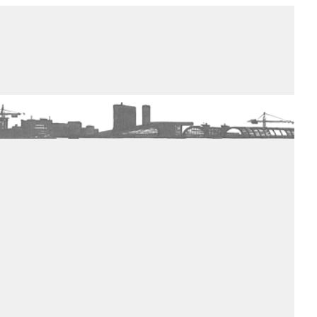
de winkel
assortiment
aanraders
contact
nieuwsbrief