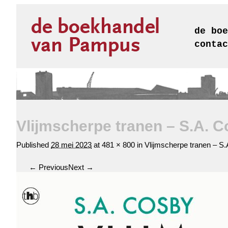
de boe
contac
Vlijmscherpe tranen – S.A. 
Published
28 mei 2023
at
481 × 800
in
Vlijmscherpe tranen – S
← Previous
Next →