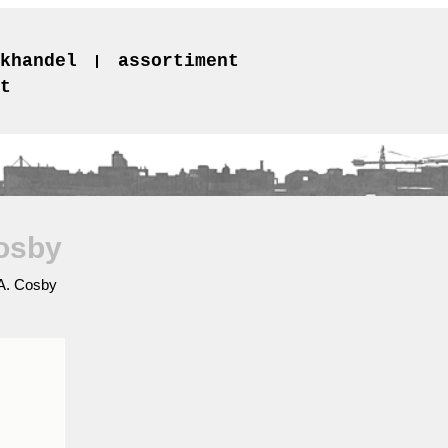
khandel
assortiment
t
Cosby
.A. Cosby