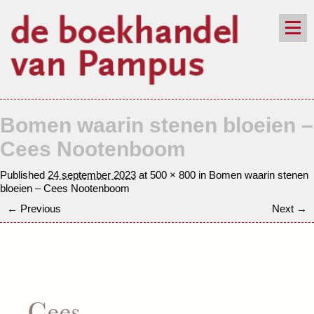
de winkel
assortiment
aanraders
contact
Bomen waarin stenen bloeien –
nieuwsbrief
Cees Nootenboom
Published
24 september 2023
at
500 × 800
in
Bomen waarin stenen
bloeien – Cees Nootenboom
← Previous
Next →